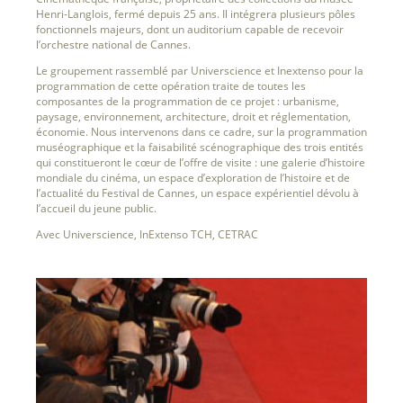
Henri-Langlois, fermé depuis 25 ans. Il intégrera plusieurs pôles
fonctionnels majeurs, dont un auditorium capable de recevoir
l’orchestre national de Cannes.
Le groupement rassemblé par Universcience et Inextenso pour la
programmation de cette opération traite de toutes les
composantes de la programmation de ce projet : urbanisme,
paysage, environnement, architecture, droit et réglementation,
économie. Nous intervenons dans ce cadre, sur la programmation
muséographique et la faisabilité scénographique des trois entités
qui constitueront le cœur de l’offre de visite : une galerie d’histoire
mondiale du cinéma, un espace d’exploration de l’histoire et de
l’actualité du Festival de Cannes, un espace expérientiel dévolu à
l’accueil du jeune public.
Avec Universcience, InExtenso TCH, CETRAC