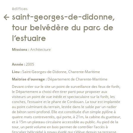
édifices
saint-georges-de-didonne,
tour belvédère du parc de
l’estuaire
Missions :
Architecture
Année :
2005
Lieu :
Saint-Georges-de-Didonne, Charente-Maritime
Maitrise d'ouvrage :
Département de Charente-Maritime
Devant créer sur le site un point de surveillance des feux de forêt,
le Département a choisi d’en tirer parti pour proposer aux
visiteurs un point de vue inédit et spectaculaire sur la forêt, les
conches, l’estuaire et le phare de Cordouan. La tour est implantée
au point culminant du terrain, lestée dans le sable par un radier
de béton semi-profond. Elle est constituée d’un simple pylône à
quatre mats contreventés, qui porte, à 21m, la cabine du guetteur,
et à 15m un plateau circulaire accessible au public. Au pied de la
tour, un petit volume en bois permet de contrôler l’accès à
l’escalier hélicoïdal à noyau évidé qui s’élève depuis sa terrasse.