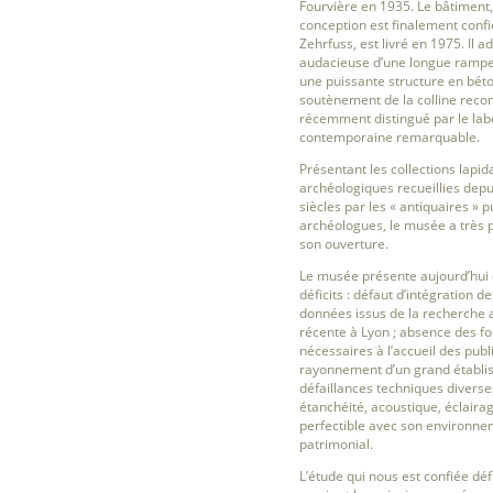
Fourvière en 1935. Le bâtiment,
conception est finalement confié
Zehrfuss, est livré en 1975. Il 
audacieuse d’une longue rampe
une puissante structure en bét
soutènement de la colline recons
récemment distingué par le lab
contemporaine remarquable.
Présentant les collections lapid
archéologiques recueillies depu
siècles par les « antiquaires » p
archéologues, le musée a très 
son ouverture.
Le musée présente aujourd’hu
déficits : défaut d’intégration d
données issus de la recherche 
récente à Lyon ; absence des fo
nécessaires à l’accueil des publ
rayonnement d’un grand établis
défaillances techniques diverses 
étanchéité, acoustique, éclairage
perfectible avec son environne
patrimonial.
L’étude qui nous est confiée déf