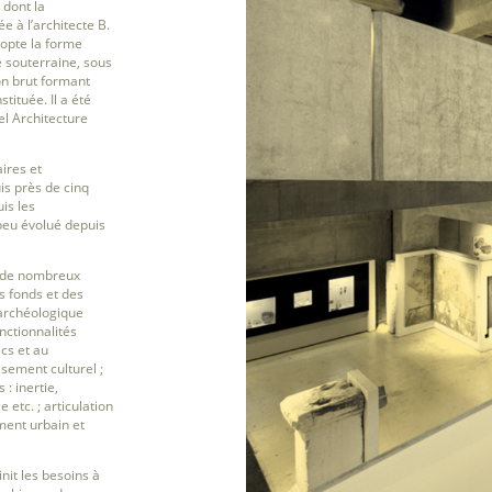
 dont la
e à l’architecte B.
adopte la forme
 souterraine, sous
on brut formant
tituée. Il a été
el Architecture
aires et
is près de cinq
uis les
peu évolué depuis
i de nombreux
es fonds et des
archéologique
nctionnalités
ics et au
sement culturel ;
: inertie,
 etc. ; articulation
ment urbain et
init les besoins à