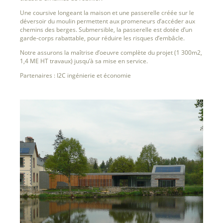
Une coursive longeant la maison et une passerelle créée sur le
déversoir du moulin permettent aux promeneurs d’accéder aux
chemins des berges. Submersible, la passerelle est dotée d’un
garde-corps rabattable, pour réduire les risques d’embâcle.
Notre assurons la maîtrise d’oeuvre complète du projet (1 300m2,
1,4 ME HT travaux) jusqu’à sa mise en service.
Partenaires : I2C ingénierie et économie