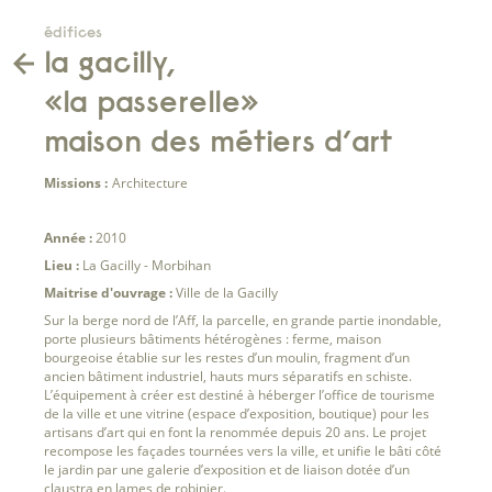
édifices
la gacilly,
«la passerelle»
maison des métiers d’art
Missions :
Architecture
Année :
2010
Lieu :
La Gacilly - Morbihan
Maitrise d'ouvrage :
Ville de la Gacilly
Sur la berge nord de l’Aff, la parcelle, en grande partie inondable,
porte plusieurs bâtiments hétérogènes : ferme, maison
bourgeoise établie sur les restes d’un moulin, fragment d’un
ancien bâtiment industriel, hauts murs séparatifs en schiste.
L’équipement à créer est destiné à héberger l’office de tourisme
de la ville et une vitrine (espace d’exposition, boutique) pour les
artisans d’art qui en font la renommée depuis 20 ans. Le projet
recompose les façades tournées vers la ville, et unifie le bâti côté
le jardin par une galerie d’exposition et de liaison dotée d’un
claustra en lames de robinier.