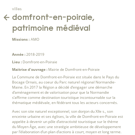
villes
domfront-en-poiraie,
patrimoine médiéval
Missions :
AMO
Année :
2018-2019
Lieu :
Domfront-en-Poiraie
Maitrise d'ouvrage :
Mairie de Domfront-en-Poiraie
La Commune de Domfront-en-Poiraie est située dans le Pays du
Bocage Ornais, au coeur du Parc naturel régional Normandie-
Maine. En 2017 la Région a décidé d’engager une démarche
d’aménagement et de valorisation pour que la Normandie
s’affirme comme destination touristique incontournable sur la
thématique médiévale, en fédérant tous les acteurs concernés.
Avec son site naturel exceptionnel, son donjon du XIIe s., son
enceinte urbaine et ses églises, la ville de Domfront-en-Poiraie est
appelée à devenir un pôle d’attractivité touristique sur le thème
du Moyen Âge, avec une stratégie ambitieuse de développement
par l’élaboration d’un plan d’actions à court, moyen et long terme.