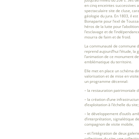
jusqu’au milieu du 20e s. Ses d
en cinq enceintes successives 
spectaculaire site de cluse, car
géologie du jura. En 1803, il est
Bonaparte pour l’exil de Toussa
héros de la lutte pour l’abolitio
l’esclavage et de l’indépendance
mourra de faim et de froid.
La communauté de commune du
reprend aujourd’hui l’étude, la g
l’animation de ce monument d
emblématique du territoire.
Elle met en place un schéma di
valorisation et de mise en visite,
un programme décennal:
– la restauration patrimoniale
– la création d’une infrastructur
d’exploitation à l’échelle du site;
– le développement d’outils amb
d’interprétation, signalétique de 
compagnon de visite mobile,
– et l’intégration de deux galer
collections du site: une collect