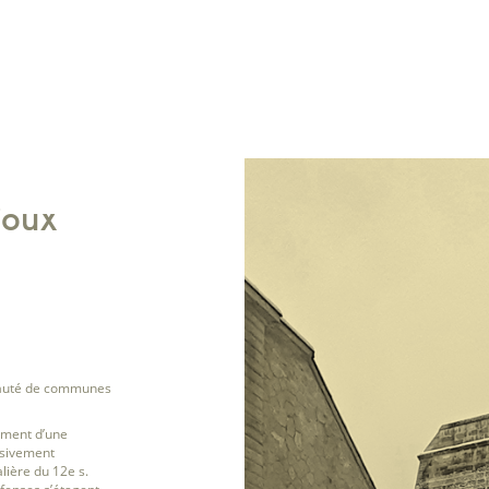
joux
uté de communes
ument d’une
ssivement
lière du 12e s.