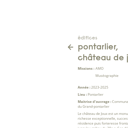
édifices
pontarlier,
château de 
Missions :
AMO
Muséographie
Année :
2023-2025
Lieu :
Pontarlier
Maitrise d'ouvrage :
Communa
du Grand-pontarlier
Le château de Joux est un mon
richesse exceptionnelle, succe
résidence puis forteresse fronta