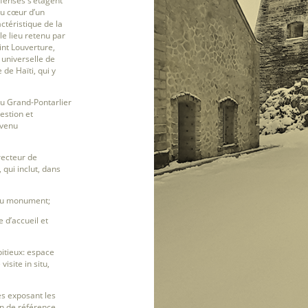
éfenses s’étagent
au cœur d’un
actéristique de la
 le lieu retenu par
int Louverture,
n universelle de
 de Haïti, qui y
 Grand-Pontarlier
estion et
evenu
recteur de
 qui inclut, dans
 du monument;
e d’accueil et
itieux: espace
visite in situ,
ies exposant les
ion de référence