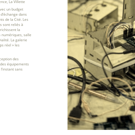
nce, La Villette
avec un budget
et d’échange dans
ts de la Cité. Les
 sont reliés à
richissent la
s numériques, salle
alité. La galerie
s réel » les
ception des
des équipements
 l’instant sans