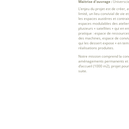
Maitrise d'ouvrage :
Universcie
L’enjeu du projet est de créer, 
limité, un lieu convivial de vie 
les espaces austères et contrain
espaces modulables des ateliers
plusieurs « satellites » qui en en
pratique : espace de ressource
des machines, espace de convivi
qui les dessert expose « en temp
réalisations produites.
Notre mission comprend la con
aménagements permanents et 
d’accueil (1000 m2), projet pour
suite.