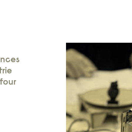
ences
trie
four